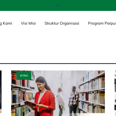
Back
To
Top
g Kami
Visi Misi
Struktur Organisasi
Program Perpu