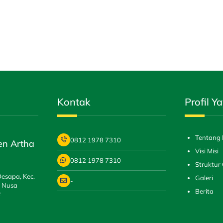
Kontak
Profil Y
Tentang 
0812 1978 7310
ten Artha
Visi Misi
0812 1978 7310
Struktur 
Oesapa, Kec.
Galeri
-
, Nusa
Berita
8